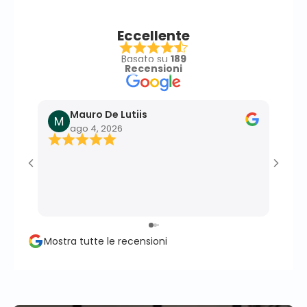
Eccellente
Basato su
189
Recensioni
Mauro De Lutiis
F
ago 4, 2026
l
Ottim
effic
profe
momen
perso
propr
Mostra tutte le recensioni
conse
client