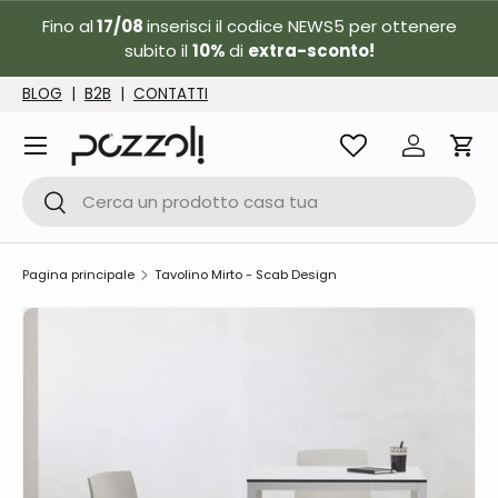
Fino al
17/08
inserisci il codice NEWS5 per ottenere
Passa ai contenuti
subito il
10%
di
extra-sconto!
BLOG
|
B2B
|
CONTATTI
Menu
Accedi
Carr
Cerca
Cerca
Pagina principale
Tavolino Mirto - Scab Design