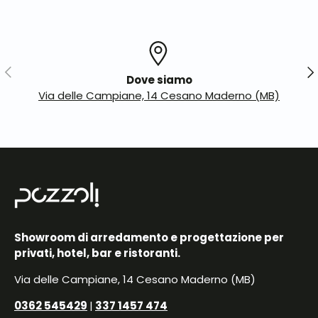
Indietro
Ava
Dove siamo
Via delle Campiane, 14 Cesano Maderno (MB)
Showroom di arredamento e progettazione per
privati, hotel, bar e ristoranti.
Via delle Campiane, 14 Cesano Maderno (MB)
0362 545429
|
337 1457 474