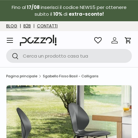
Fino al
17/08
inserisci il codice NEWS5 per ottenere
Passa ai contenuti
subito il
10%
di
extra-sconto!
BLOG
|
B2B
|
CONTATTI
Menu
Accedi
Carr
Cerca
Cerca
Pagina principale
Sgabello Fisso Basil - Calligaris