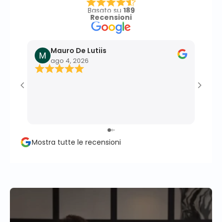
Basato su
189
Recensioni
Mauro De Lutiis
F
ago 4, 2026
l
Ottim
effic
profe
momen
perso
propr
Mostra tutte le recensioni
conse
client