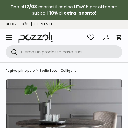
Fino al
17/08
inserisci il codice NEWS5 per ottenere
Passa ai contenuti
subito il
10%
di
extra-sconto!
BLOG
|
B2B
|
CONTATTI
Menu
Accedi
Carr
Cerca
Cerca
Pagina principale
Sedia Love - Calligaris