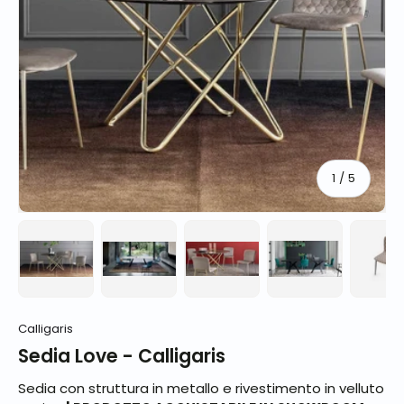
di
1
/
5
Carica immagine 1 nella visualizzazione galleria
Carica immagine 2 nella visualizzazione 
Carica immagine 3 nella vis
Carica immagine
Ca
Calligaris
Sedia Love - Calligaris
Sedia con struttura in metallo e rivestimento in velluto