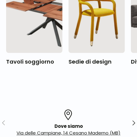
Tavoli soggiorno
Sedie di design
Di
Indietro
Ava
Dove siamo
Via delle Campiane, 14 Cesano Maderno (MB)