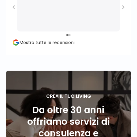
Ottim
effic
profe
momen
perso
propr
Mostra tutte le recensioni
conse
client
CREA IL TUO LIVING
Da oltre 30 anni
offriamo servizi di
consulenza e