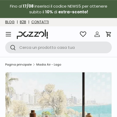
Fino al
17/08
inserisci il codice NEWS5 per ottenere
Passa ai contenuti
subito il
10%
di
extra-sconto!
BLOG
|
B2B
|
CONTATTI
Menu
Accedi
Carr
Cerca
Cerca
Pagina principale
Madia Air - Lago