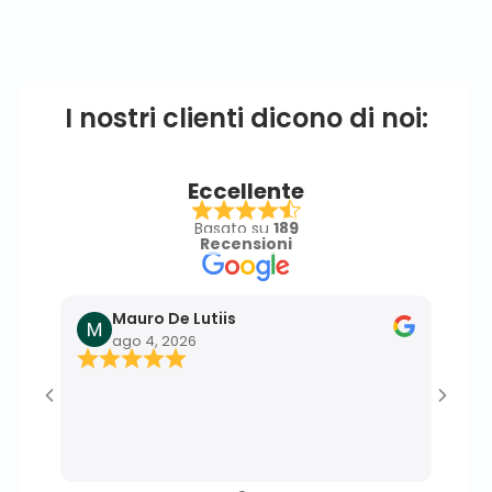
I nostri clienti dicono di noi:
Eccellente
Basato su
189
Recensioni
Mauro De Lutiis
F
ago 4, 2026
l
Ottim
effic
profe
momen
perso