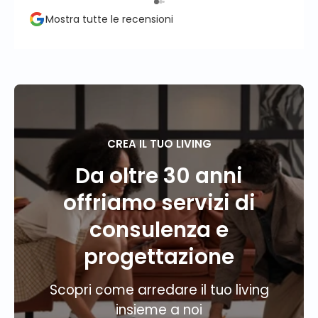
propr
Mostra tutte le recensioni
conse
client
CREA IL TUO LIVING
Da oltre 30 anni
offriamo servizi di
consulenza e
progettazione
Scopri come arredare il tuo living
insieme a noi