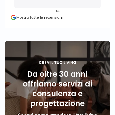
momen
perso
propr
Mostra tutte le recensioni
conse
client
CREA IL TUO LIVING
Da oltre 30 anni
offriamo servizi di
consulenza e
progettazione