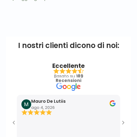
I nostri clienti dicono di noi:
Eccellente
Basato su
189
Recensioni
Mauro De Lutiis
F
ago 4, 2026
l
Ottim
effic
profe