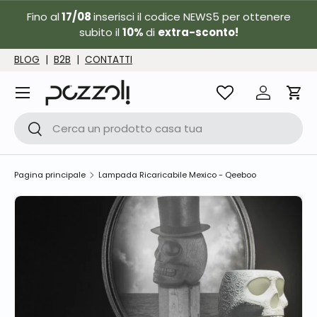
Fino al
17/08
inserisci il codice NEWS5 per ottenere
Passa ai contenuti
subito il
10%
di
extra-sconto!
BLOG
|
B2B
|
CONTATTI
Menu
Accedi
Carr
Cerca
Cerca
Pagina principale
Lampada Ricaricabile Mexico - Qeeboo