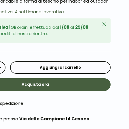
ricabile a forma di teschio per indoor ed outdoor.
cativa: 4 settimane lavorative
Chiudi
tiva!
Gli ordini effettuati dal
1/08
al
25/08
editi al nostro rientro.
Aggiungi al carrello
+
Acquista ora
 spedizione
ile presso
Via delle Campiane 14 Cesano