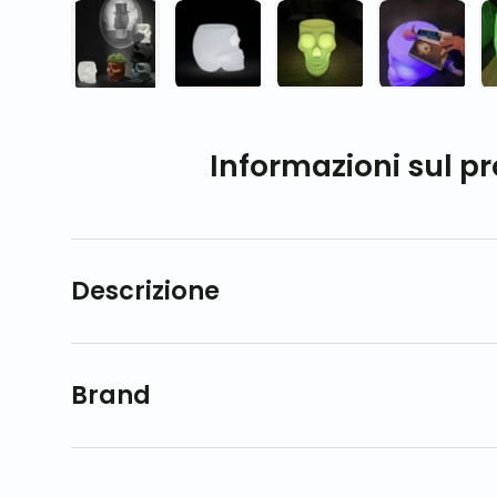
Carica immagine 1 nella visualizzazione galleri
Carica immagine 2 nella visualizza
Carica immagine 3 nel
Carica im
Informazioni sul p
Descrizione
Brand