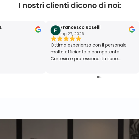
I nostri clienti dicono di noi:
s
Francesco Roselli
lug 27, 2026
Ottima esperienza con il personale
molto efficiente e competente.
Cortesia e professionalità sono
fondamentali nel momento della
scelta di qualcosa di così personale
come l’arredamento della propria
casa. Non ultimo la puntualità nella
consegna con il rispetto delle esigenze
del cliente. Grazie per tutto.