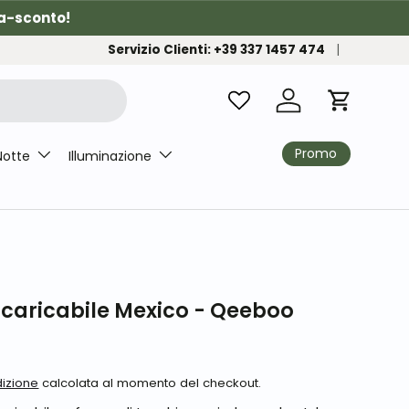
a-sconto!
Servizio Clienti: +39 337 1457 474
Accedi
Carrello
Promo
Notte
Illuminazione
caricabile Mexico - Qeeboo
izione
calcolata al momento del checkout.