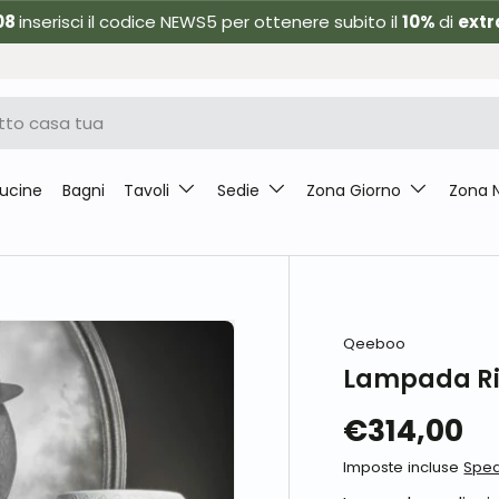
08
inserisci il codice NEWS5 per ottenere subito il
10%
di
extr
ucine
Bagni
Tavoli
Sedie
Zona Giorno
Zona 
Qeeboo
Lampada Ri
€314,00
Imposte incluse
Sped