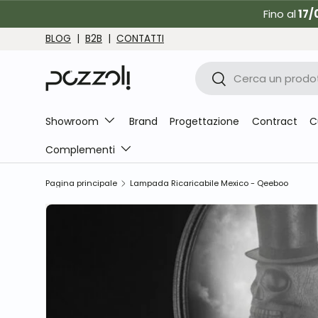
Fino al
17/
Passa ai contenuti
BLOG
|
B2B
|
CONTATTI
Cerca
Cerca
Showroom
Brand
Progettazione
Contract
C
Complementi
Pagina principale
Lampada Ricaricabile Mexico - Qeeboo