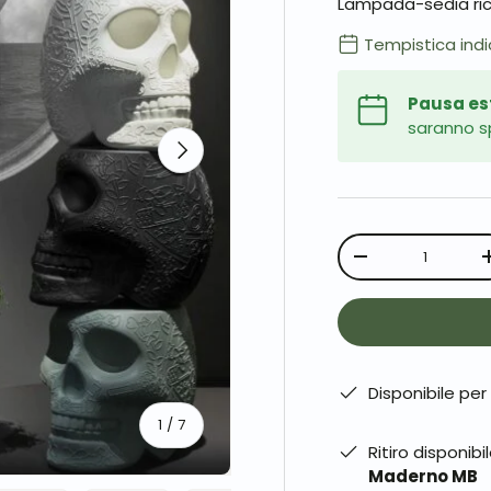
Lampada-sedia rica
Tempistica indi
Pausa es
saranno sp
Avanti
Q.tà
-
Disponibile per
di
1
/
7
Ritiro disponib
Maderno MB