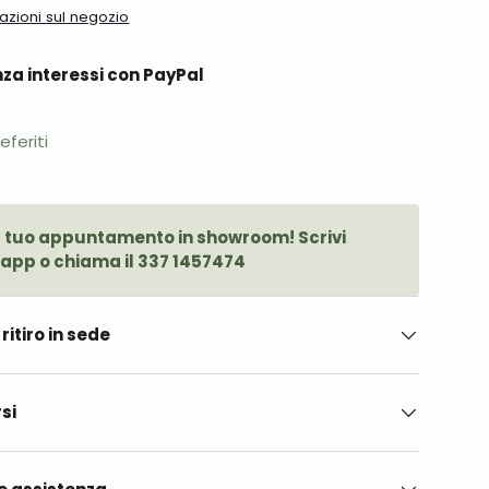
mazioni sul negozio
enza interessi con PayPal
ria
zazione galleria
eferiti
l tuo appuntamento in showroom! Scrivi
app o chiama il 337 1457474
ritiro in sede
si