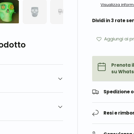
Visualizza infor
Dividi in 3 rate s
a
zione galleria
la visualizzazione galleria
magine 4 nella visualizzazione galleria
Carica immagine 5 nella visualizzazione galleria
Carica immagine 6 nella visualizzazione galle
Carica immagine 7 nella visualiz
Aggiungi ai pr
rodotto
Prenota i
su Whats
Spedizione o 
Resi e rimbor