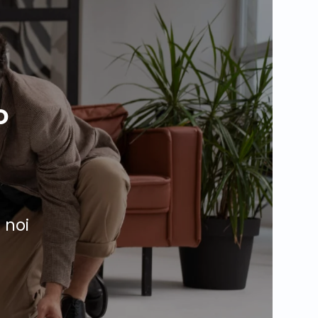
o
 noi