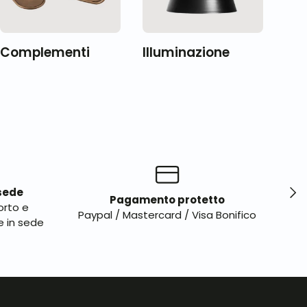
Complementi
Illuminazione
Avan
 sede
Pagamento protetto
orto e
Pos
Paypal / Mastercard / Visa Bonifico
e in sede