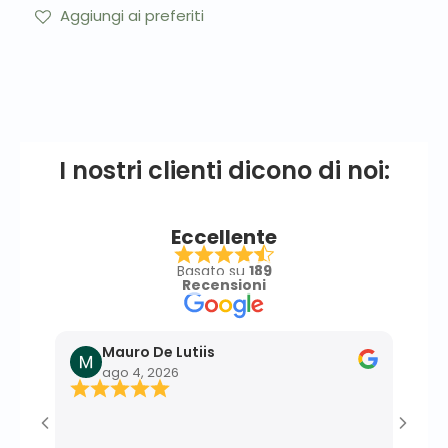
Aggiungi ai preferiti
I nostri clienti dicono di noi:
Eccellente
Basato su
189
Recensioni
Mauro De Lutiis
F
ago 4, 2026
l
Ottim
effic