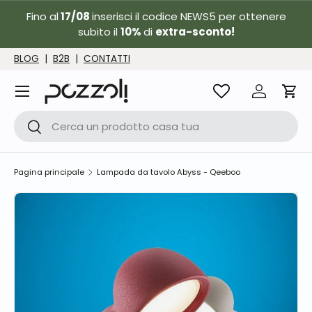
Fino al
17/08
inserisci il codice NEWS5 per ottenere
Passa ai contenuti
subito il
10%
di
extra-sconto!
BLOG
|
B2B
|
CONTATTI
Menu
Accedi
Carr
Cerca
Cerca
Pagina principale
Lampada da tavolo Abyss - Qeeboo