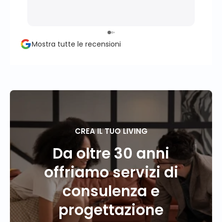
profe
momen
perso
propr
Mostra tutte le recensioni
conse
client
CREA IL TUO LIVING
Da oltre 30 anni
offriamo servizi di
consulenza e
progettazione