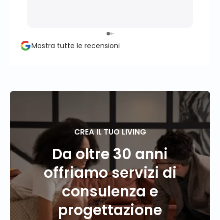
profe
momen
perso
propr
Mostra tutte le recensioni
conse
client
CREA IL TUO LIVING
Da oltre 30 anni
offriamo servizi di
consulenza e
progettazione