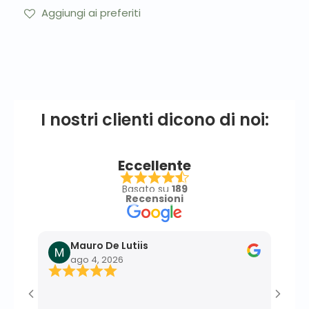
Aggiungi ai preferiti
I nostri clienti dicono di noi:
Eccellente
Basato su
189
Recensioni
Mauro De Lutiis
F
ago 4, 2026
l
Ottim
effic