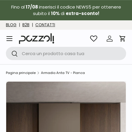
Fino al
17/08
inserisci il codice NEWS5 per ottenere
Passa ai contenuti
subito il
10%
di
extra-sconto!
BLOG
|
B2B
|
CONTATTI
Menu
Accedi
Carr
Cerca
Cerca
Pagina principale
Armadio Anta TV - Pianca