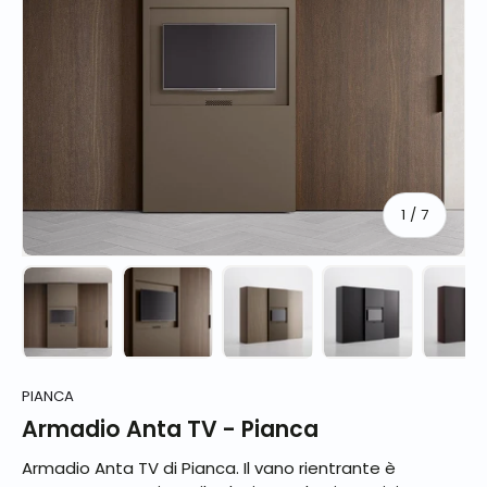
di
1
/
7
Carica immagine 1 nella visualizzazione galleria
Carica immagine 2 nella visualizzazione 
Carica immagine 3 nella vis
Carica immagine
Ca
PIANCA
Armadio Anta TV - Pianca
Armadio Anta TV di Pianca. Il vano rientrante è