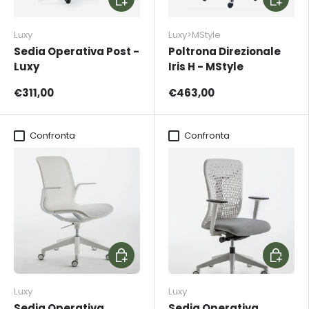
Luxy
Luxy>MStyle
Sedia Operativa Post -
Poltrona Direzionale
Luxy
Iris H - MStyle
€311,00
€463,00
Confronta
Confronta
Scegli opzioni
Aggiungi
Luxy
Luxy
Sedia Operativa
Sedia Operativa