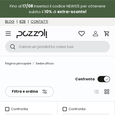
Fino al
17/08
inserisci il codice NEWS5 per ottenere
Passa ai contenuti
subito il
10%
di
extra-sconto!
BLOG
|
B2B
|
CONTATTI
Menu
Accedi
Carr
Cerca
Cerca
Pagina principale
Sedie ufficio
Confronta
Elenco
Grigli
Filtra e ordina
Confronta
Confronta