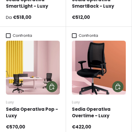
SmartLight - Luxy
SmartBack - Luxy
Da
€518,00
€512,00
Confronta
Confronta
Aggiungi al carrello
Aggiungi
Luxy
Luxy
Sedia Operativa Pop -
Sedia Operativa
Luxy
Overtime - Luxy
€570,00
€422,00