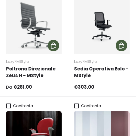
Scegli opzioni
Aggiungi
Luxy>MStyle
Luxy>MStyle
Poltrona Direzionale
Sedia Operativa Eolo -
Zeus H - MStyle
MStyle
Da
€281,00
€303,00
Confronta
Confronta