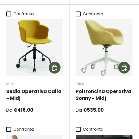
Confronta
Confronta
Scegli opzioni
Scegli o
Midj
Midj
Sedia Operativa Calla
Poltroncina Operativa
- Midj
Sonny - Midj
Da
€416,00
Da
€535,00
Confronta
Confronta