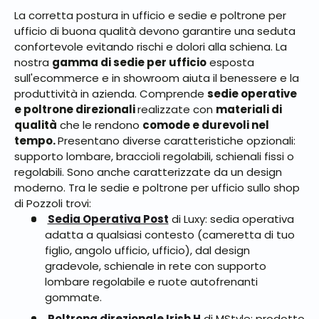
La corretta postura in ufficio e sedie e poltrone per
ufficio di buona qualità devono garantire una seduta
confortevole evitando rischi e dolori alla schiena. La
nostra
gamma di sedie per ufficio
esposta
sull'ecommerce e in showroom aiuta il benessere e la
produttività in azienda. Comprende
sedie operative
e poltrone direzionali
realizzate con
materiali di
qualità
che le rendono
comode e durevoli nel
tempo.
Presentano diverse caratteristiche opzionali:
supporto lombare, braccioli regolabili, schienali fissi o
regolabili. Sono anche caratterizzate da un design
moderno. Tra le sedie e poltrone per ufficio sullo shop
di Pozzoli trovi:
Sedia Operativa Post
di Luxy: sedia operativa
adatta a qualsiasi contesto (cameretta di tuo
figlio, angolo ufficio, ufficio), dal design
gradevole, schienale in rete con supporto
lombare regolabile e ruote autofrenanti
gommate.
Poltrona direzionale Irish H
di MStyle: prodotto