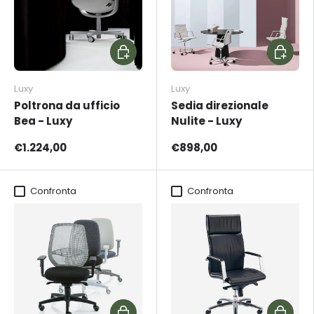
Aggiungi al carrello
Scegli o
Luxy
Luxy
Poltrona da ufficio
Sedia direzionale
Bea - Luxy
Nulite - Luxy
€1.224,00
€898,00
Confronta
Confronta
Aggiungi al carrello
Aggiungi