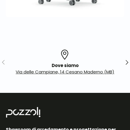
Indietro
Ava
Dove siamo
Via delle Campiane, 14 Cesano Maderno (MB)
Showroom di arredamento e progettazione per