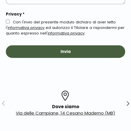
Privacy *
Con l'invio del presente modulo dichiaro di aver letto
l'
informativa privacy
ed autorizzo il Titolare a rispondermi per
quanto espresso nell'
informativa privacy
.
Invia
Indietro
Ava
Dove siamo
Via delle Campiane, 14 Cesano Maderno (MB)