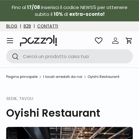
Fino al
17/08
inserisci il codice NEWS5 per ottenere
Passa ai contenuti
subito il
10%
di
extra-sconto!
BLOG
|
B2B
|
CONTATTI
Menu
Accedi
Carr
Cerca
Cerca
Pagina principale
I locali arredati da noi
Oyishi Restaurant
SEDIE,
TAVOLI
Oyishi Restaurant