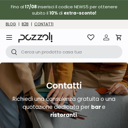
Fino al
17/08
inserisci il codice NEWS5 per ottenere
Passa ai contenuti
subito il
10%
di
extra-sconto!
BLOG
|
B2B
|
CONTATTI
Menu
Accedi
Carr
Cerca
Cerca
Contatti
Richiedi una consulenza gratuita o una
quotazione dedicata per
bar
e
ristoranti
.